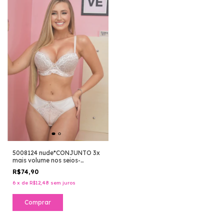
5008124 nude*CONJUNTO 3x
mais volume nos seios-
CALCINHA RENDA FIO
R$74,90
CONFORTO -
6
x
de
R$12,48
sem juros
Comprar