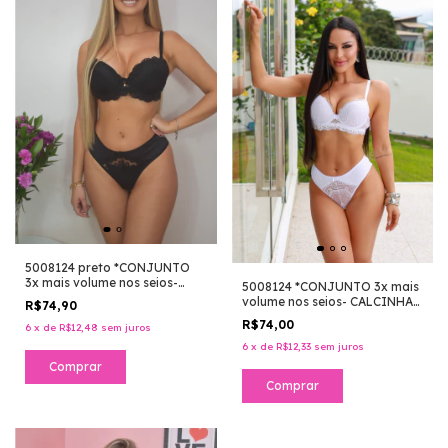
5008124 preto *CONJUNTO
3x mais volume nos seios-
5008124 *CONJUNTO 3x mais
CALCINHA RENDA FIO
volume nos seios- CALCINHA
R$74,90
CONFORTO
RENDA FIO CONFORTO
R$74,00
6
x
de
R$12,48
sem juros
6
x
de
R$12,33
sem juros
Comprar
Comprar