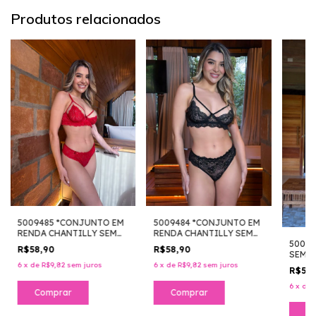
Produtos relacionados
5009485 *CONJUNTO EM
5009484 *CONJUNTO EM
RENDA CHANTILLY SEM
RENDA CHANTILLY SEM
5009
BOJO COM ARO E
BOJO COM ARO E
R$58,90
R$58,90
SEM B
CALCINHA RENDA FIO
CALCINHA RENDA FIO
EM JO
CONFORTO
CONFORTO
6
x
de
R$9,82
sem juros
6
x
de
R$9,82
sem juros
R$55
REFO
REND
6
x
de
Comprar
Comprar
C